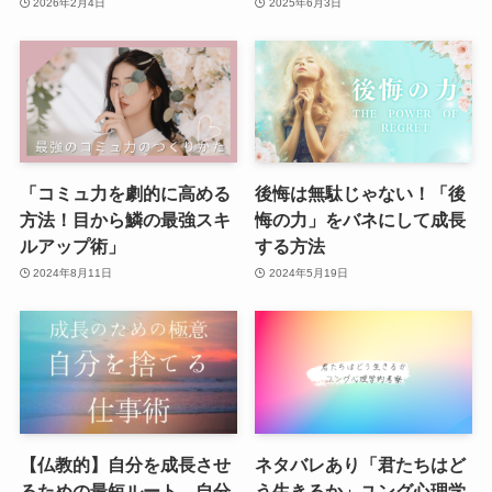
2026年2月4日
2025年6月3日
「コミュ力を劇的に高める
後悔は無駄じゃない！「後
方法！目から鱗の最強スキ
悔の力」をバネにして成長
ルアップ術」
する方法
2024年8月11日
2024年5月19日
【仏教的】自分を成長させ
ネタバレあり「君たちはど
るための最短ルート。自分
う生きるか」ユング心理学