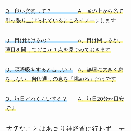
Q、良い姿勢って？
A、頭の上から糸で
引っ張り上げられているところイメー
ジします
Q、目は開けるの？
A、目は閉じるか、
薄目を開けてどこか１点を見つめてお
きます
Q、深呼吸をすると苦しい？
A、無理に大きく息
をしない。普段通りの息を「眺める」だけ
です
Q、毎日どれくらいする？
A、毎日20分が目安
です
大切なことはあまり神経質に行わず、テ