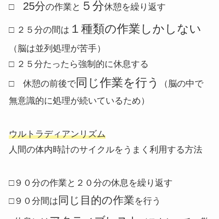
５分
25分
□
の作業と
休憩を繰り返す
１種類の作業しかしない
□ ２５分の間は
（脳は並列処理が苦手）
□ ２５分たったら強制的に休息する
同じ作業を行う
□ 休憩の前後で
（脳の中で
無意識的に処理が続いているため）
ウルトラディアンリズム
人間の体内時計のサイクルをうまく利用する方法
□
９０分
の作業と
２０分
の休息を繰り返す
同じ目的の作業
□９０分間は
を行う