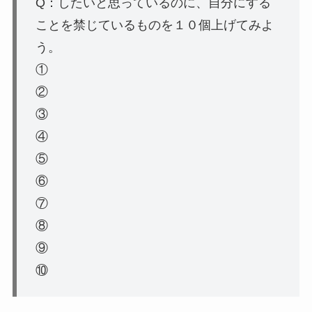
Q：したいと思っているのに、自分にする
ことを禁じているものを１０個上げてみよ
う。
①
②
③
④
⑤
⑥
⑦
⑧
⑨
⑩